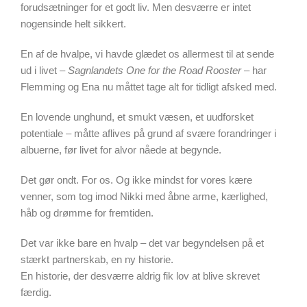
forudsætninger for et godt liv. Men desværre er intet
nogensinde helt sikkert.
En af de hvalpe, vi havde glædet os allermest til at sende
ud i livet –
Sagnlandets One for the Road Rooster
– har
Flemming og Ena nu måttet tage alt for tidligt afsked med.
En lovende unghund, et smukt væsen, et uudforsket
potentiale – måtte aflives på grund af svære forandringer i
albuerne, før livet for alvor nåede at begynde.
Det gør ondt. For os. Og ikke mindst for vores kære
venner, som tog imod Nikki med åbne arme, kærlighed,
håb og drømme for fremtiden.
Det var ikke bare en hvalp – det var begyndelsen på et
stærkt partnerskab, en ny historie.
En historie, der desværre aldrig fik lov at blive skrevet
færdig.