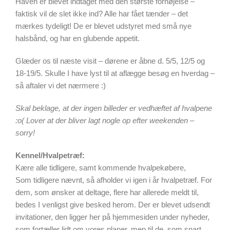
Haven er blevet indtaget med den største fornøjelse –
faktisk vil de slet ikke ind? Alle har fået tænder – det
mærkes tydeligt! De er blevet udstyret med små nye
halsbånd, og har en glubende appetit.
Glæder os til næste visit – dørene er åbne d. 5/5, 12/5 og
18-19/5. Skulle I have lyst til at aflægge besøg en hverdag –
så aftaler vi det nærmere :)
Skal beklage, at der ingen billeder er vedhæftet af hvalpene
:o( Lover at der bliver lagt nogle op efter weekenden –
sorry!
Kennel/Hvalpetræf:
Kære alle tidligere, samt kommende hvalpekøbere,
Som tidligere nævnt, så afholder vi igen i år hvalpetræf. For
dem, som ønsker at deltage, flere har allerede meldt til,
bedes I venligst give besked herom. Der er blevet udsendt
invitationer, den ligger her på hjemmesiden under nyheder,
som fortæller lidt om vores planer, men til de, som snart