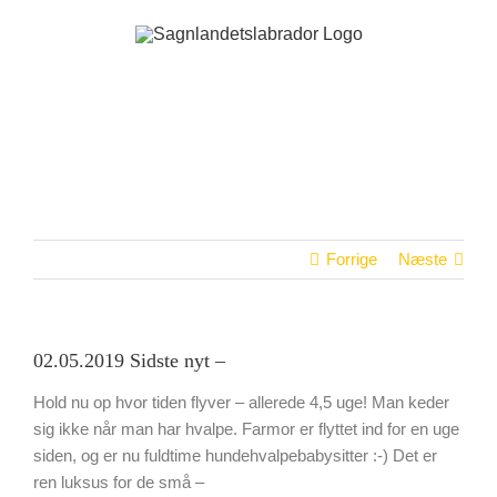
Skip
to
content
Forrige
Næste
02.05.2019 Sidste nyt –
Hold nu op hvor tiden flyver – allerede 4,5 uge! Man keder
sig ikke når man har hvalpe. Farmor er flyttet ind for en uge
siden, og er nu fuldtime hundehvalpebabysitter :-) Det er
ren luksus for de små –