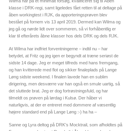
Wilma har på et minimalt forsøg, kvalificeret sig til Åben
klasse i DRK-regi, samt ligeledes fået retten til at deltage på
åben workingtest i RJK, da apporteringsprøven blev
bestået på fornem vis 13 april 2019. Dermed kan Wilma og
jeg gå og nørde lidt over sommeren, så vi forhåbentlig er
klar til efterårets åbne klasser hos dels DRK og dels RJK.
At Wilma har indfriet forventningerne – indtil nu – har
betydet, at Fritz og jeg igen er begyndt at træne seriøst de
sidste 14 dage. Jeg er meget tilfreds med hans fremgang,
og han kvitterede med flot og sikker finaleplads på Lange
Løng sidste weekend. I finalen lavede han en sublim
dirigering, men desværre var han også en smule uartig, så
det sluttede brat. Jeg er dog fortrøstningsfuld, og har
tilmeldt os prøven på lørdag i Kulsø. Der håber vi
naturligvis, at der er entreret med dommere af væsentlig
højere standard end på Lange Løng :-) ha ha –
Sanne og Lyra deltog på DRK’s Mocktrail, som afholdtes på