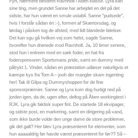
Fyn, nærmere bestemt Ravnholt i Åben klasse. Lyra kan
sine ting, men grundet Sanne har arbejdet en del på det
sidste, har hun været en smule ustabil. Sanne ”pudsede”,
hvis I forstår sådan én :-), formen af Skærtorsdag, og
lørdag i påsken tog de afsted, med lidt blandede følelser.
Det kan sgu gå hvilken vej som helst, sagde Sanne,
hvorefter hun drønede mod Ravnholt. Ja, 10 timer senere,
stod hun i entreen med en sæk foder, en hat fra
fodersponsoren Sportsmans pride, samt en dummy med
påtrykt 1. Vinder, sådan en præstation udløser naturligvis et
kæmpe kys fra Tom A – jooh der mangler skam ingenting
her! Tak til Gilpa og Dummyshoppen for de fine
sponsorpræmier. Sanne og Lyra kom dog hurtigt ned på
jorden igen, da de, ugen efter, deltog på Åben workingtest i
RJK. Lyra gik faktisk super fint. De startede 18 ekvipager,
og sidste post, en markering, samt en dirigering på vand,
som ikke burde volde den unge dame de store problemer,
gik det galt? Her blev Lyra præsenteret for elementer, som
hun aaaaaldrig før havde været præsenteret for før?? Så –