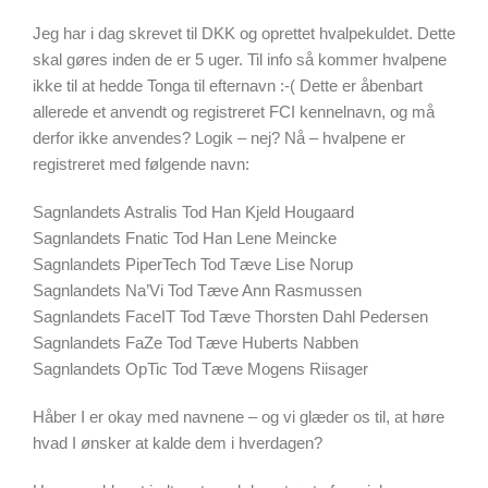
Jeg har i dag skrevet til DKK og oprettet hvalpekuldet. Dette
skal gøres inden de er 5 uger. Til info så kommer hvalpene
ikke til at hedde Tonga til efternavn :-( Dette er åbenbart
allerede et anvendt og registreret FCI kennelnavn, og må
derfor ikke anvendes? Logik – nej? Nå – hvalpene er
registreret med følgende navn:
Sagnlandets Astralis Tod Han Kjeld Hougaard
Sagnlandets Fnatic Tod Han Lene Meincke
Sagnlandets PiperTech Tod Tæve Lise Norup
Sagnlandets Na’Vi Tod Tæve Ann Rasmussen
Sagnlandets FaceIT Tod Tæve Thorsten Dahl Pedersen
Sagnlandets FaZe Tod Tæve Huberts Nabben
Sagnlandets OpTic Tod Tæve Mogens Riisager
Håber I er okay med navnene – og vi glæder os til, at høre
hvad I ønsker at kalde dem i hverdagen?