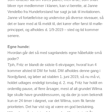
bliver nye medlemmer i klanen, kan vi berette, at Janne
Vendelbo fra Hundeforstand har sagt ja tak til invitationen.
Janne vil fortælle/vise og undervise på diverse niveauer, så
det er bare med at få meldt til, det kører efter først til mølle-
princippet, og afholdes d. 1/9-2019 – sted og tid kommer
senere.
Egne hunde:
Hvordan går det så med sagnlandets egne håbefulde små
poder?
Tjoh, Fritz er blandt de sidste 6 ekvipager, hvoraf kun 4
kommer afsted til DM for hold. DM afholdes denne gang i
Nordjylland, og løber ad stablen 1. juni 2019, så nu må vi,
holdet udtages endeligt torsdag d. 2. maj. Fritz har holdt en
ordentlig pause, af flere årsager, mest af alt grundet Wilma
lige skulle have grunddressuren, og da der jo som bekendt
kun er 24 timer i døgnet, var det Wilma, som fik første
prioriteten. Det har vist sig at være en god beslutning.